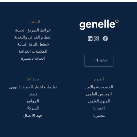
تصحيح 'نقاط الضعف' الكامنة في حمضك النووي.
والنشاط البدني، والمكملات الغذائية، ومنتجات العناية بالبشرة) يمكننا
التغلب على نقاط ضعف أحماضنا النووية إلى درجة كبيرة. تمثل خطة عملك
الجينية أفضل وسيلة لتمكينك في هذه الرحلة.
المنتجات
خرائط الطريق الجينية
النظام الغذائي والتغذية
خطط اللياقة البدنية
المكملات الغذائية
العناية بالبشرة
English
العلوم
نبذة عنا
الخصوصية والأمن
تعليمات اختبار الحمض النووي
المجلس العلمي
قصتنا
المنهج العلمي
المواقع
اختبارنا
الشركاء
مختبرنا
جهة الاتصال